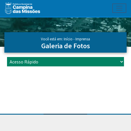
Toggl
Ir para conteúdo principal
Conteúdo Principal
Você está em:
Início
- Imprensa
Galeria de Fotos
Conteúdo Rodapé