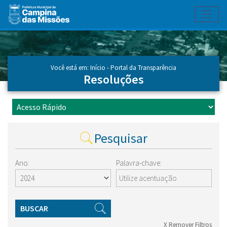
Toggl
Ir para conteúdo principal
Conteúdo Principal
Você está em:
Início
-
Portal da Transparência
Resoluções
Pesquisar
Ano:
Palavra-chave:
BUSCAR
X Remover Filtros