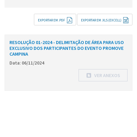
EXPORTAR EM .PDF
EXPORTAR EM .XLS (EXCELL)
RESOLUÇÃO 01-2024 - DELIMITAÇÃO DE ÁREA PARA USO
EXCLUSIVO DOS PARTICIPANTES DO EVENTO PROMOVE
CAMPINA
Data: 06/11/2024
VER ANEXOS
Conteúdo Rodapé