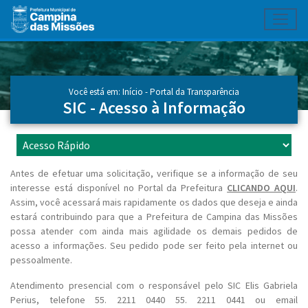
Toggl
Ir para conteúdo principal
Conteúdo Principal
Você está em:
Início
- Portal da Transparência
SIC - Acesso à Informação
Antes de efetuar uma solicitação, verifique se a informação de seu
interesse está disponível no Portal da Prefeitura
CLICANDO AQUI
.
Assim, você acessará mais rapidamente os dados que deseja e ainda
estará contribuindo para que a Prefeitura de Campina das Missões
possa atender com ainda mais agilidade os demais pedidos de
acesso a informações. Seu pedido pode ser feito pela internet ou
pessoalmente.
Atendimento presencial com o responsável pelo SIC Elis Gabriela
Perius, telefone 55. 2211 0440 55. 2211 0441 ou email