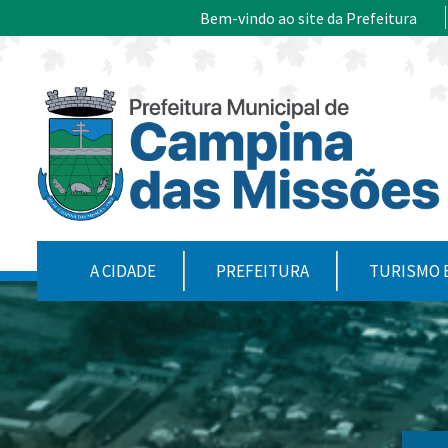
Ir para conteúdo principal
Bem-vindo ao site da Prefeitura
CONTEÚDO DO MENU
A CIDADE
PREFEITURA
TURISMO 
Conteúdo Principal