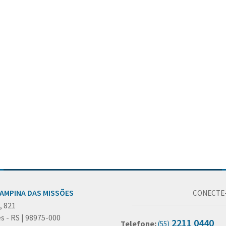
CAMPINA DAS MISSÕES
CONECTE-
, 821
s - RS | 98975-000
2211 0440
Telefone:
(55)