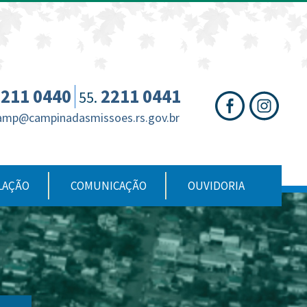
nte
te
al
211 0440
2211 0441
55.
amp@campinadasmissoes.rs.gov.br
LAÇÃO
COMUNICAÇÃO
OUVIDORIA