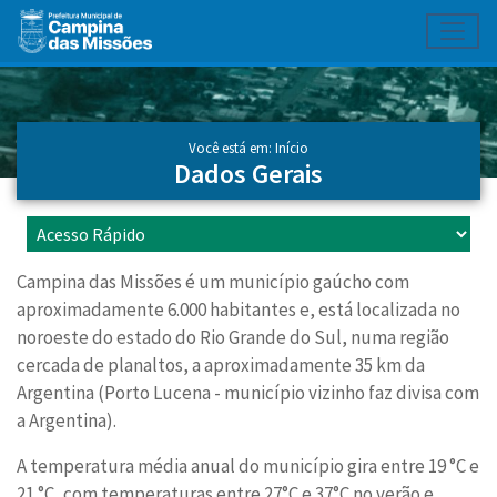
Toggl
Ir para conteúdo principal
Conteúdo Principal
Você está em:
Início
Dados Gerais
Campina das Missões é um município gaúcho com
aproximadamente 6.000 habitantes e, está localizada no
noroeste do estado do Rio Grande do Sul, numa região
cercada de planaltos, a aproximadamente 35 km da
Argentina (Porto Lucena - município vizinho faz divisa com
a Argentina).
A temperatura média anual do município gira entre 19 °C e
21 °C, com temperaturas entre 27°C e 37°C no verão e,