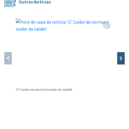
Outras Notícias
🦷 Cuidar do sorriso é cuidar da saúde!
Novo ser
Públicas
Conteúdo Rodapé