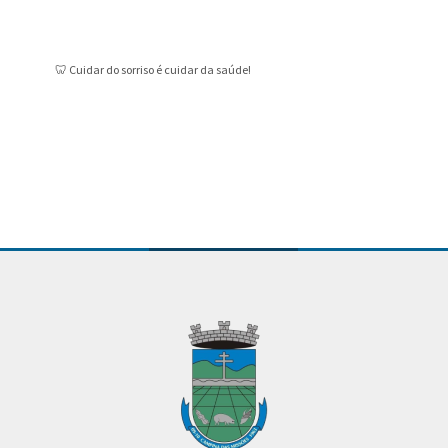
🦷 Cuidar do sorriso é cuidar da saúde!
Novo ser
Públicas
Conteúdo Rodapé