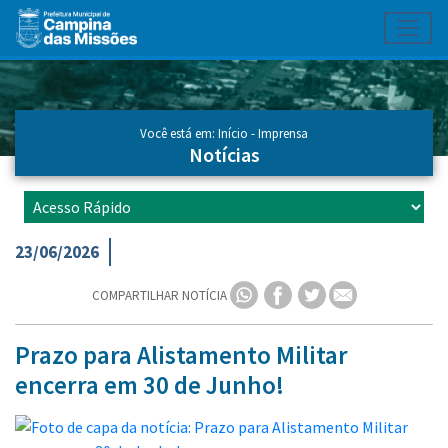
Toggl
Ir para conteúdo principal
Conteúdo Principal
Você está em:
Início
-
Imprensa
Notícias
23/06/2026
COMPARTILHAR NOTÍCIA
Prazo para Alistamento Militar
encerra em 30 de Junho!