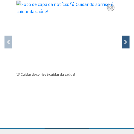
🦷 Cuidar do sorriso é cuidar da saúde!
Novo ser
Públicas
Conteúdo Rodapé