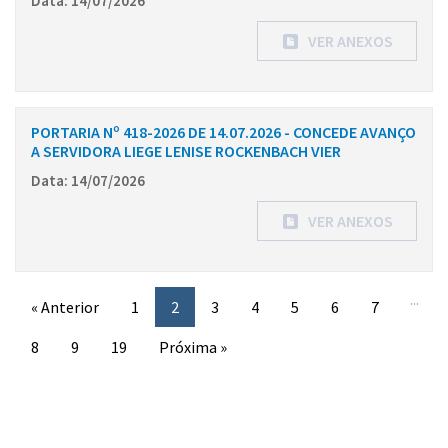
Data: 14/07/2026
VER ANEXOS
PORTARIA Nº 418-2026 DE 14.07.2026 - CONCEDE AVANÇO
A SERVIDORA LIEGE LENISE ROCKENBACH VIER
Data: 14/07/2026
VER ANEXOS
...
« Anterior
1
2
3
4
5
6
7
8
9
19
Próxima »
Conteúdo Rodapé