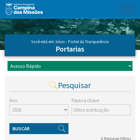
Toggl
Ir para conteúdo principal
Conteúdo Principal
Você está em:
Início
-
Portal da Transparência
Portarias
Pesquisar
Ano:
Palavra-chave:
BUSCAR
X Remover Filtros