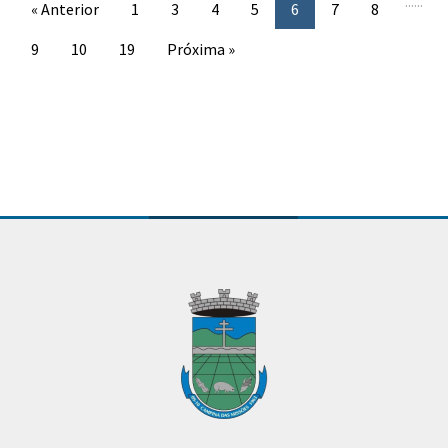
...
...
« Anterior
1
3
4
5
6
7
8
9
10
19
Próxima »
Conteúdo Rodapé