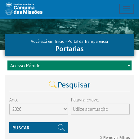
Toggl
Ir para conteúdo principal
Conteúdo Principal
Você está em:
Início
-
Portal da Transparência
Portarias
Pesquisar
Ano:
Palavra-chave:
BUSCAR
X Remover Filtros